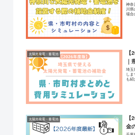
神奈
川県
場合
【
太陽光発電・蓄電池
｜
埼玉
しま
も紹
【
太陽光発電・蓄電池
金
千葉