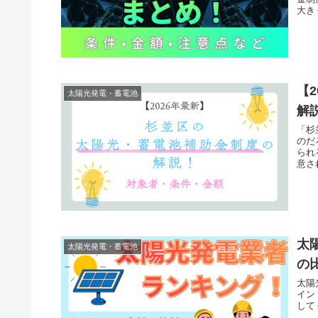
大き
【
太陽光発電・蓄電池
解
「杉
のだ
られ
意さ
太
太陽光発電・蓄電池
の
太陽
イン
して