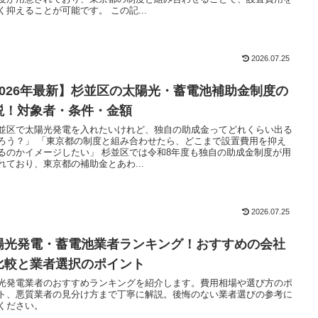
く抑えることが可能です。 この記...
2026.07.25
2026年最新】杉並区の太陽光・蓄電池補助金制度の
説！対象者・条件・金額
並区で太陽光発電を入れたいけれど、独自の助成金ってどれくらい出る
ろう？」 「東京都の制度と組み合わせたら、どこまで設置費用を抑え
るのかイメージしたい」 杉並区では令和8年度も独自の助成金制度が用
れており、東京都の補助金とあわ...
2026.07.25
陽光発電・蓄電池業者ランキング！おすすめの会社
比較と業者選択のポイント
光発電業者のおすすめランキングを紹介します。費用相場や選び方のポ
ト、悪質業者の見分け方まで丁寧に解説。後悔のない業者選びの参考に
ください。