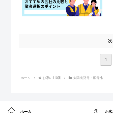
次
1
ホーム
お家の110番
太陽光発電・蓄電池
ホーム
お客