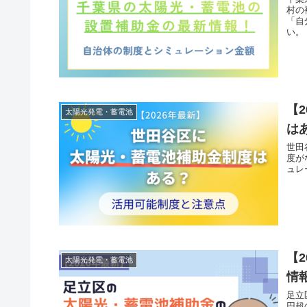
村の
「自
い。
【
太陽光発電・蓄電池
は
世田
度が
ュレ
【
太陽光発電・蓄電池
情
足立
円超