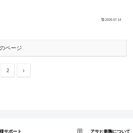
2026.07.14
のページ
次
2
へ
様サポート
アサヒ衛陶について