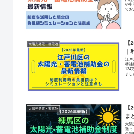
や申
てお
【
太陽光発電・蓄電池
｜
江戸
替補
13
まし
【
太陽光発電・蓄電池
ま
太陽
迷っ
金制