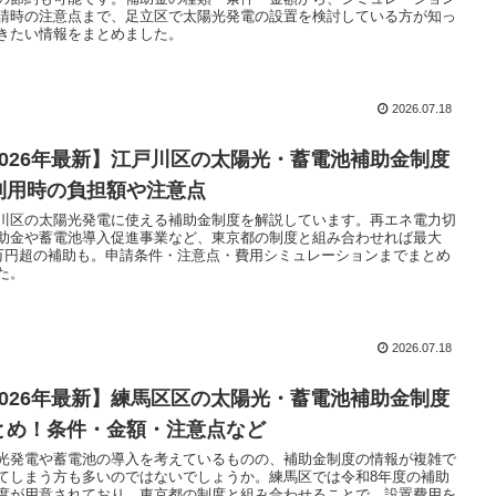
請時の注意点まで、足立区で太陽光発電の設置を検討している方が知っ
きたい情報をまとめました。
2026.07.18
2026年最新】江戸川区の太陽光・蓄電池補助金制度
利用時の負担額や注意点
川区の太陽光発電に使える補助金制度を解説しています。再エネ電力切
助金や蓄電池導入促進事業など、東京都の制度と組み合わせれば最大
4万円超の補助も。申請条件・注意点・費用シミュレーションまでまとめ
た。
2026.07.18
2026年最新】練馬区区の太陽光・蓄電池補助金制度
とめ！条件・金額・注意点など
光発電や蓄電池の導入を考えているものの、補助金制度の情報が複雑で
てしまう方も多いのではないでしょうか。練馬区では令和8年度の補助
度が用意されており、東京都の制度と組み合わせることで、設置費用を