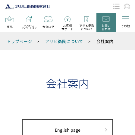
お客様
アサヒ衛陶
お問い
その他
リフォーム
商品
カタログ
リノベーション
サポート
について
合わせ
データダウンロード
トップページ
>
アサヒ衛陶について
>
会社案内
お知らせ
会社案内
English page