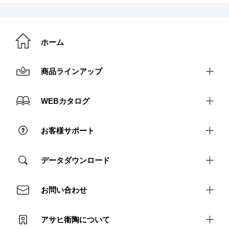
ホーム
商品ラインアップ
洗面まわり
WEBカタログ
トイレまわり
カタログ請求
お客様サポート
ユニットバス
アフターサポート（個人）
データダウンロード
アフターサポート（法人）
取説・施工説明書ダウンロード
お問い合わせ
よくあるご質問
図面ダウンロード
プライバシーポリシー
アサヒ衛陶について