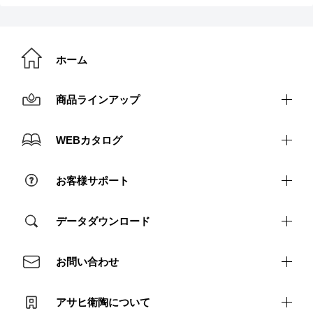
ホーム
商品ラインアップ
洗面まわり
WEBカタログ
トイレまわり
カタログ請求
お客様サポート
ユニットバス
アフターサポート（個人）
データダウンロード
アフターサポート（法人）
取説・施工説明書ダウンロード
お問い合わせ
よくあるご質問
図面ダウンロード
プライバシーポリシー
アサヒ衛陶について