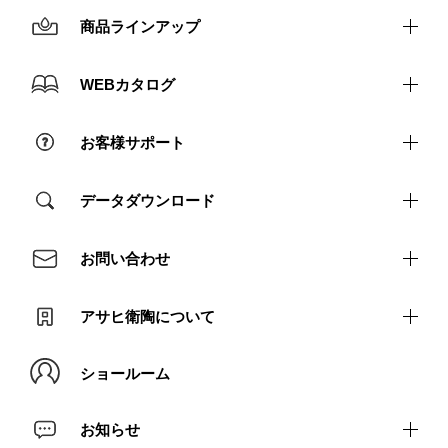
商品ラインアップ
洗面まわり
WEBカタログ
トイレまわり
カタログ請求
お客様サポート
ユニットバス
アフターサポート（個人）
データダウンロード
アフターサポート（法人）
取説・施工説明書ダウンロード
お問い合わせ
よくあるご質問
図面ダウンロード
プライバシーポリシー
アサヒ衛陶について
商品画像ダウンロード
ショールーム
会社案内
代表ご挨拶
お知らせ