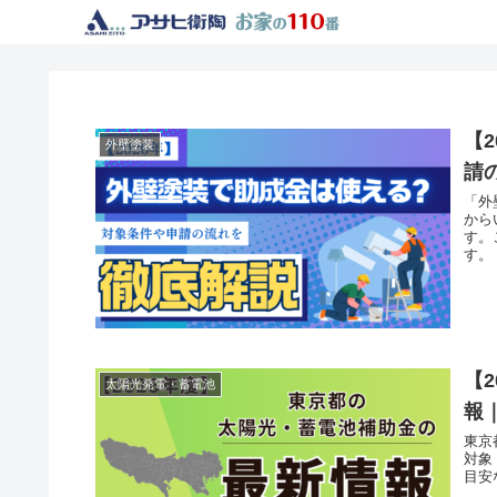
【
外壁塗装
請
「外
から
す。
す。
【
太陽光発電・蓄電池
報
東京
対象
目安