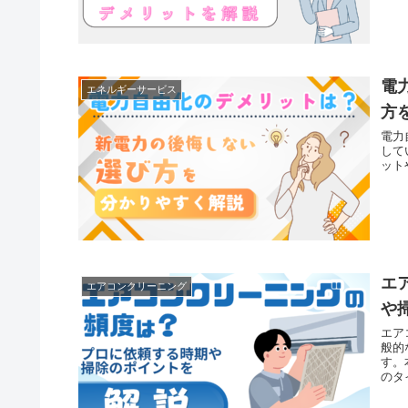
電
エネルギーサービス
方
電力
して
ット
エ
エアコンクリーニング
や
エア
般的
す。
のタ