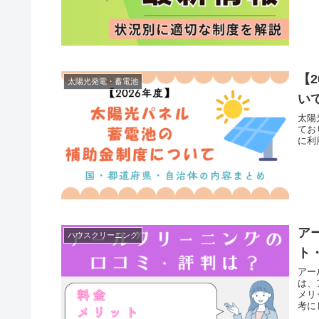
【
太陽光発電・蓄電池
い
太陽
てお
に利
ア
ハウスクリーニング
ト
アー
は、
メリ
考に