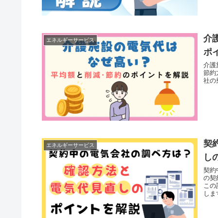
介
エネルギーサービス
ポ
介護
節約
社の
契
エネルギーサービス
し
契約
の契
この
しま