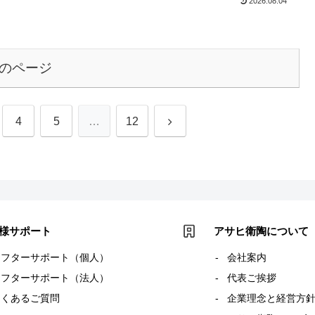
2026.08.04
のページ
次
4
5
…
12
へ
様サポート
アサヒ衛陶について
アフターサポート（個人）
会社案内
アフターサポート（法人）
代表ご挨拶
よくあるご質問
企業理念と経営方