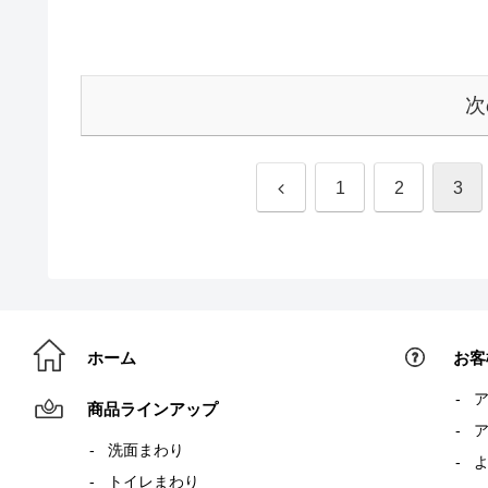
次
前
1
2
3
へ
ホーム
お客
商品ラインアップ
洗面まわり
トイレまわり