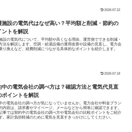
2026.07.22
護施設の電気代はなぜ高い？平均額と削減・節約の
イントを解説
施設の電気代について、平均額や高くなる理由、運営側でできる削減・
方法を解説します。空調・給湯設備の運用改善や設備の見直し、電力会
乗り換えなど、経費削減につながる具体的なポイントを紹介します。
2026.07.18
約中の電気会社の調べ方は？確認方法と電気代見直
のポイントを解説
中の電気会社の調べ方が気になっていませんか。電力会社や料金プラン
約内容は、請求書やマイページ、メールなどから簡単に確認できます。
記事では契約中の電気会社の調べ方や電気会社の比較ポイントをご紹介
す。家計負担軽減のために電気を見直すきっかけにしてください。