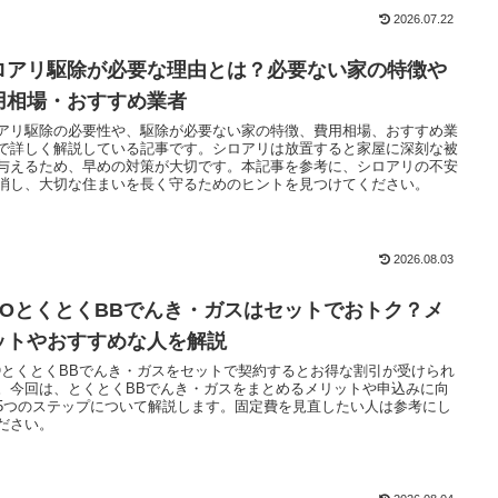
2026.07.22
ロアリ駆除が必要な理由とは？必要ない家の特徴や
用相場・おすすめ業者
アリ駆除の必要性や、駆除が必要ない家の特徴、費用相場、おすすめ業
で詳しく解説している記事です。シロアリは放置すると家屋に深刻な被
与えるため、早めの対策が大切です。本記事を参考に、シロアリの不安
消し、大切な住まいを長く守るためのヒントを見つけてください。
2026.08.03
MOとくとくBBでんき・ガスはセットでおトク？メ
ットやおすすめな人を解説
OとくとくBBでんき・ガスをセットで契約するとお得な割引が受けられ
。今回は、とくとくBBでんき・ガスをまとめるメリットや申込みに向
5つのステップについて解説します。固定費を見直したい人は参考にし
ださい。