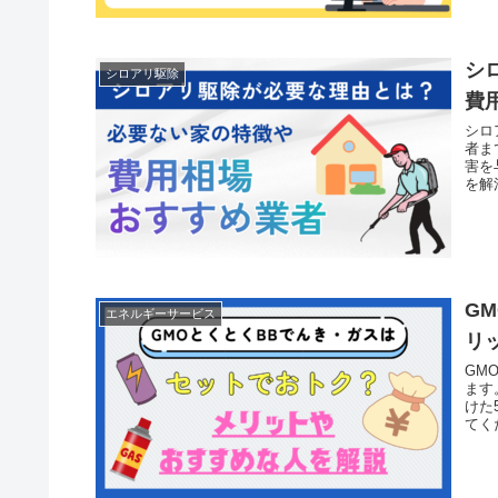
シ
シロアリ駆除
費
シロ
者ま
害を
を解
G
エネルギーサービス
リ
GM
ます
けた
てく