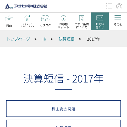
お客様
アサヒ衛陶
お問い
その他
リフォーム
商品
カタログ
リノベーション
サポート
について
合わせ
データダウンロード
トップページ
>
IR
>
決算短信
>
2017年
お知らせ
決算短信 - 2017年
株主総会関連