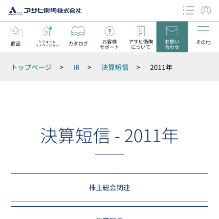
お客様
アサヒ衛陶
お問い
その他
リフォーム
商品
カタログ
リノベーション
サポート
について
合わせ
データダウンロード
トップページ
>
IR
>
決算短信
>
2011年
お知らせ
決算短信 - 2011年
株主総会関連