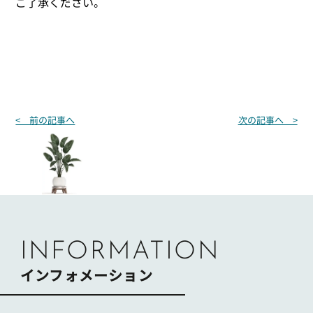
ご了承ください。
投
< 前の記事へ
次の記事へ >
稿
ナ
ビ
ゲ
ー
シ
ョ
ン
INFORMATION
インフォメーション