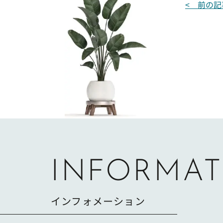
投
< 前の記
稿
ナ
ビ
ゲ
ー
シ
ョ
ン
INFORMAT
インフォメーション