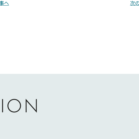
事へ
次
ION