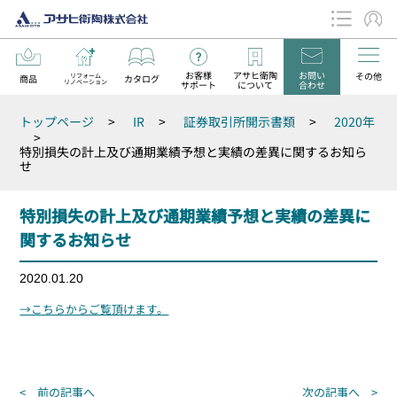
お客様
アサヒ衛陶
お問い
その他
リフォーム
商品
カタログ
リノベーション
サポート
について
合わせ
データダウンロード
トップページ
>
IR
>
証券取引所開示書類
>
2020年
お知らせ
>
特別損失の計上及び通期業績予想と実績の差異に関するお知ら
せ
特別損失の計上及び通期業績予想と実績の差異に
関するお知らせ
2020.01.20
→こちらからご覧頂けます。
投
< 前の記事へ
次の記事へ >