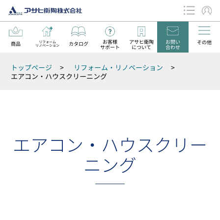
お客様
アサヒ衛陶
お問い
その他
リフォーム
商品
カタログ
リノベーション
サポート
について
合わせ
データダウンロード
トップページ
>
リフォーム・リノベーション
>
お知らせ
エアコン・ハウスクリーニング
エアコン・ハウスクリー
ニング