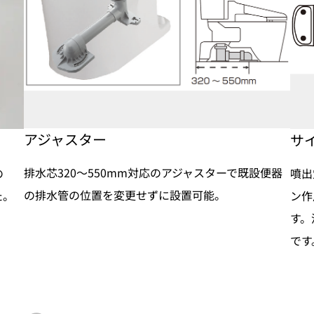
アジャスター
サ
排水芯320～550mm対応のアジャスターで既設便器
噴出
の
の排水管の位置を変更せずに設置可能。
ン作
た。
す。
です