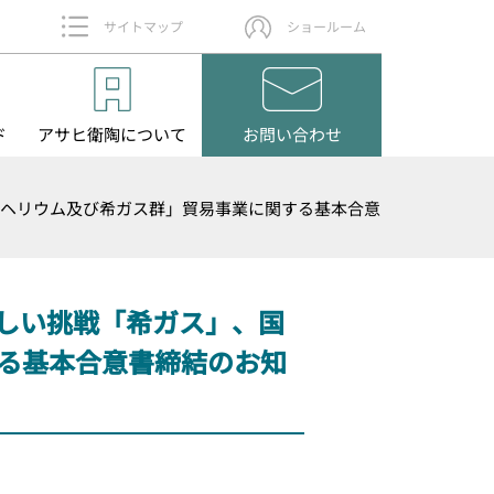
サイトマップ
ショールーム
ド
アサヒ衛陶
について
お問い
合わせ
「ヘリウム及び希ガス群」貿易事業に関する基本合意
しい挑戦「希ガス」、国
る基本合意書締結のお知