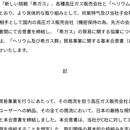
報「新しい挑戦「希ガス」、各種高圧ガス販売会社と「ヘリウ
とおり、より具体的な取り組みとして、杭氧特气及び当社子会社
る相手として国内の高圧ガス販売会社（機密保持の為、先方の
者間にて合意書を締結し、「希ガス」の貿易に関する協業につ
は、「ヘリウム及び希ガス群」貿易事業に関する基本合意書（
せいたします。
記
易事業を行うにあたって、その商流を担う高圧ガス販売会社
ユーザーへの納品、その全ての商流において、日本の厳格な規
と本合意書を締結しました。本合意書は、当社がC社に対して
群を供給することを想定した、取引関係の基本的な枠組みを定