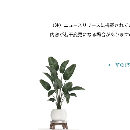
（注）ニュースリリースに掲載されて
内容が若干変更になる場合があります
投
< 前の記
稿
ナ
ビ
ゲ
ー
シ
ョ
ン