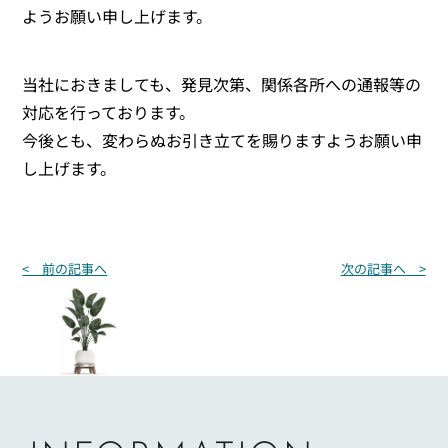
ようお願い申し上げます。
当社におきましても、発見次第、関係各所への通報等の
対応を行っております。
今後とも、変わらぬお引き立てを賜りますようお願い申
し上げます。
投
< 前の記事へ
次の記事へ >
稿
ナ
ビ
ゲ
ー
シ
ョ
ン