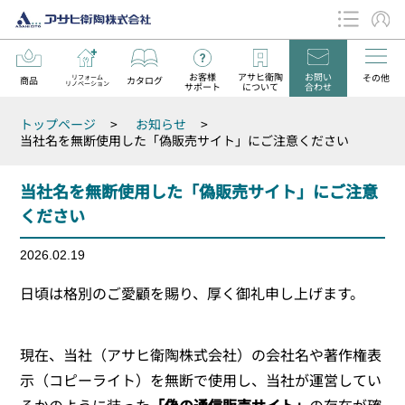
お客様
アサヒ衛陶
お問い
その他
リフォーム
商品
カタログ
リノベーション
サポート
について
合わせ
データダウンロード
トップページ
>
お知らせ
>
お知らせ
当社名を無断使用した「偽販売サイト」にご注意ください
当社名を無断使用した「偽販売サイト」にご注意
ください
2026.02.19
日頃は格別のご愛顧を賜り、厚く御礼申し上げます。
現在、当社（アサヒ衛陶株式会社）の会社名や著作権表
示（コピーライト）を無断で使用し、当社が運営してい
るかのように装った
「偽の通信販売サイト」
の存在が確