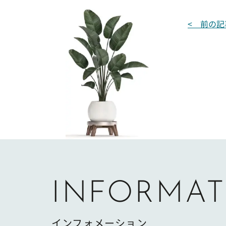
投
< 前の記
稿
ナ
ビ
ゲ
ー
シ
ョ
ン
INFORMAT
インフォメーション