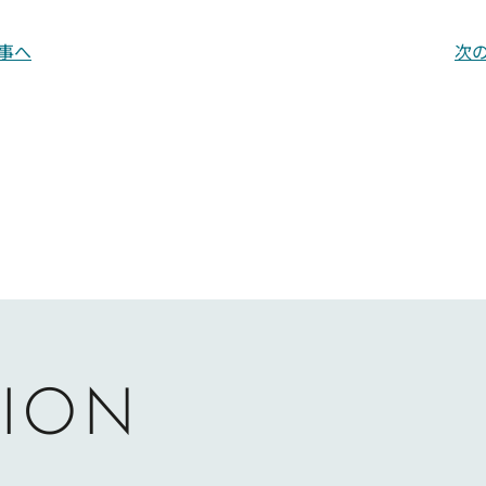
事へ
次
ION