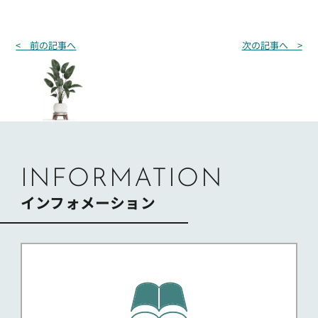
投
< 前の記事へ
次の記事へ >
稿
ナ
ビ
ゲ
ー
シ
ョ
ン
INFORMATION
インフォメーション