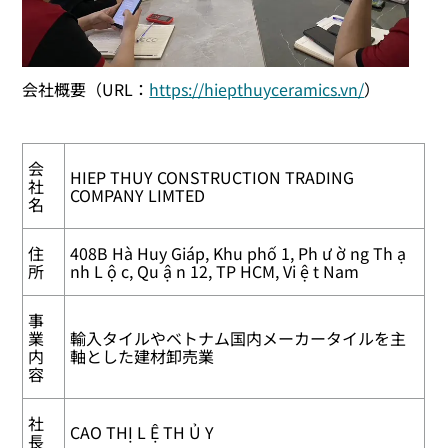
会社概要（URL：
https://hiepthuyceramics.vn/
）
会
HIEP THUY CONSTRUCTION TRADING
社
COMPANY LIMTED
名
住
408B Hà Huy Giáp, Khu phố 1, Ph ư ờ ng Th ạ
所
nh L ộ c, Qu ậ n 12, TP HCM, Vi ệ t Nam
事
業
輸入タイルやベトナム国内メーカータイルを主
内
軸とした建材卸売業
容
社
CAO THỊ L Ệ TH Ủ Y
長