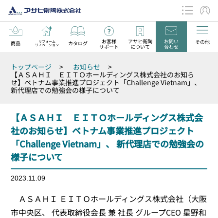
お客様
アサヒ衛陶
お問い
その他
リフォーム
商品
カタログ
リノベーション
サポート
について
合わせ
データダウンロード
トップページ
>
お知らせ
>
お知らせ
【ＡＳＡＨＩ ＥＩＴＯホールディングス株式会社のお知ら
せ】ベトナム事業推進プロジェクト「Challenge Vietnam」、
新代理店での勉強会の様子について
【ＡＳＡＨＩ ＥＩＴＯホールディングス株式会
社のお知らせ】ベトナム事業推進プロジェクト
「Challenge Vietnam」、 新代理店での勉強会の
様子について
2023.11.09
ＡＳＡＨＩ ＥＩＴＯホールディングス株式会社（大阪
市中央区、 代表取締役会長 兼 社長 グループCEO 星野和