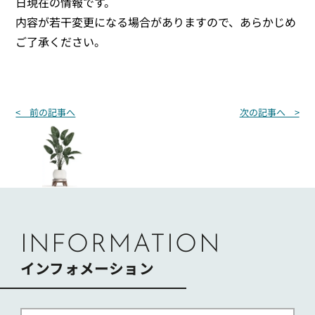
日現在の情報です。
内容が若干変更になる場合がありますので、あらかじめ
ご了承ください。
投
< 前の記事へ
次の記事へ >
稿
ナ
ビ
ゲ
ー
シ
ョ
ン
INFORMATION
インフォメーション