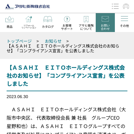
お客様
アサヒ衛陶
お問い
その他
リフォーム
商品
カタログ
リノベーション
サポート
について
合わせ
データダウンロード
トップページ
>
お知らせ
>
お知らせ
【ＡＳＡＨＩ ＥＩＴＯホールディングス株式会社のお知ら
せ】「コンプライアンス宣言」を公表しました
【ＡＳＡＨＩ ＥＩＴＯホールディングス株式会
社のお知らせ】「コンプライアンス宣言」を公表
しました
2023.06.30
ＡＳＡＨＩ ＥＩＴＯホールディングス株式会社（大
阪市中央区、 代表取締役会長 兼 社長 グループCEO
星野和也）は、ＡＳＡＨＩ ＥＩＴＯグループすべての