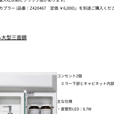
ー (品番：Z420467 定価 ￥6,000)」を別途ご購入くだ
る大型三面鏡
コンセント2個
ミラー下部とキャビネット内部（
主な仕様
・直管形LED：6.7W