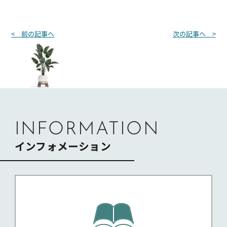
投
< 前の記事へ
次の記事へ >
稿
ナ
ビ
ゲ
ー
シ
ョ
ン
INFORMATION
インフォメーション