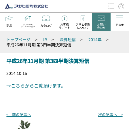
お客様
アサヒ衛陶
お問い
その他
リフォーム
商品
カタログ
リノベーション
サポート
について
合わせ
データダウンロード
トップページ
>
IR
>
決算短信
>
2014年
>
お知らせ
平成26年11月期 第3四半期決算短信
平成26年11月期 第3四半期決算短信
2014.10.15
→こちらからご覧頂けます。
投
< 前の記事へ
次の記事へ >
稿
ナ