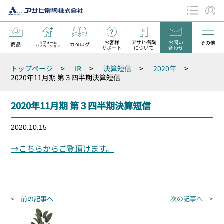
お客様
アサヒ衛陶
お問い
その他
リフォーム
商品
カタログ
リノベーション
サポート
について
合わせ
データダウンロード
トップページ
>
IR
>
決算短信
>
2020年
>
お知らせ
2020年11月期 第３四半期決算短信
2020年11月期 第３四半期決算短信
2020.10.15
→こちらからご覧頂けます。
投
< 前の記事へ
次の記事へ >
稿
ナ