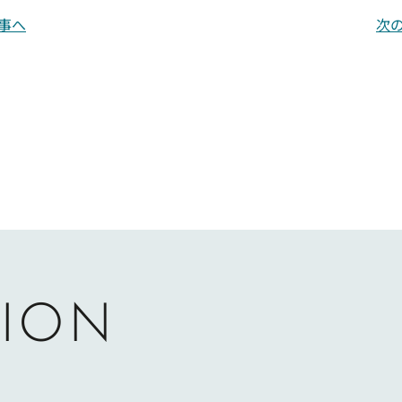
事へ
次
ION