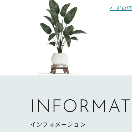
投
< 前の記
稿
ナ
ビ
ゲ
ー
シ
ョ
ン
INFORMAT
インフォメーション