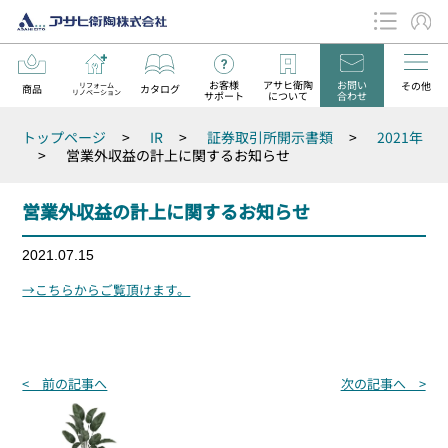
お客様
アサヒ衛陶
お問い
その他
リフォーム
商品
カタログ
リノベーション
サポート
について
合わせ
データダウンロード
トップページ
>
IR
>
証券取引所開示書類
>
2021年
お知らせ
>
営業外収益の計上に関するお知らせ
営業外収益の計上に関するお知らせ
2021.07.15
→こちらからご覧頂けます。
投
< 前の記事へ
次の記事へ >
稿
ナ
ビ