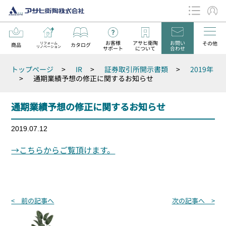
お客様
アサヒ衛陶
お問い
その他
リフォーム
商品
カタログ
リノベーション
サポート
について
合わせ
データダウンロード
トップページ
>
IR
>
証券取引所開示書類
>
2019年
お知らせ
>
通期業績予想の修正に関するお知らせ
通期業績予想の修正に関するお知らせ
2019.07.12
→こちらからご覧頂けます。
投
< 前の記事へ
次の記事へ >
稿
ナ