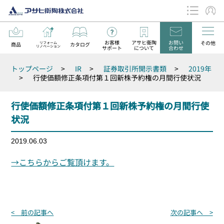
お客様
アサヒ衛陶
お問い
その他
リフォーム
商品
カタログ
リノベーション
サポート
について
合わせ
データダウンロード
トップページ
>
IR
>
証券取引所開示書類
>
2019年
お知らせ
>
行使価額修正条項付第１回新株予約権の月間行使状況
行使価額修正条項付第１回新株予約権の月間行使
状況
2019.06.03
→こちらからご覧頂けます。
投
< 前の記事へ
次の記事へ >
稿