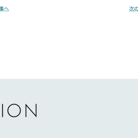
事へ
次
ION