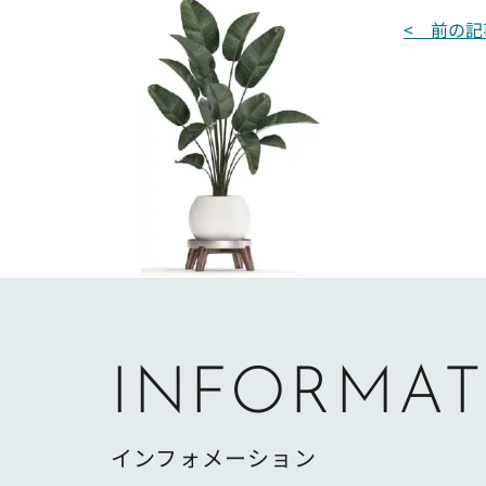
投
< 前の記
稿
ナ
ビ
ゲ
ー
シ
ョ
ン
INFORMAT
インフォメーション