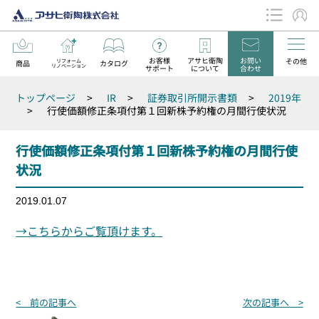
お客様
アサヒ衛陶
お問い
その他
リフォーム
商品
カタログ
リノベーション
サポート
について
合わせ
データダウンロード
トップページ
>
IR
>
証券取引所開示書類
>
2019年
お知らせ
>
行使価額修正条項付第１回新株予約権の月間行使状況
行使価額修正条項付第１回新株予約権の月間行使
状況
2019.01.07
→こちらからご覧頂けます。
投
< 前の記事へ
次の記事へ >
稿