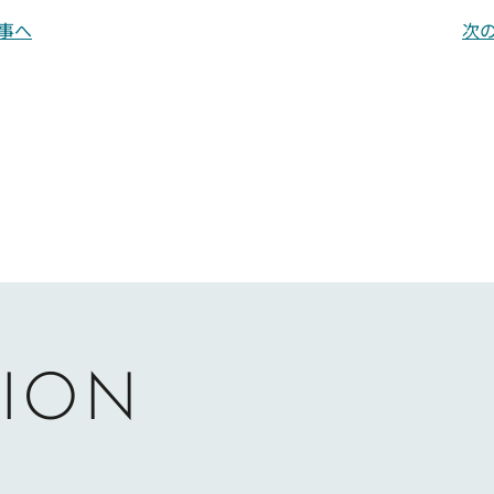
事へ
次
ION