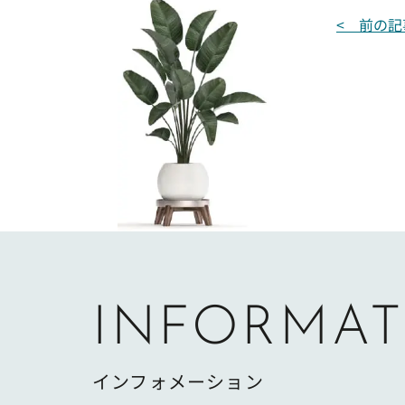
投
< 前の記
稿
ナ
ビ
ゲ
ー
シ
ョ
ン
INFORMAT
インフォメーション