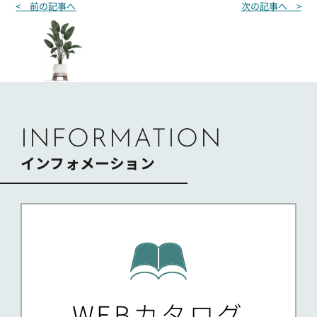
投
< 前の記事へ
次の記事へ >
稿
ナ
ビ
ゲ
ー
シ
ョ
ン
INFORMATION
インフォメーション
WEBカタログ