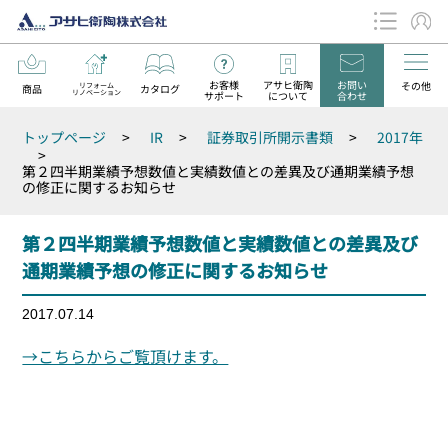
お客様
アサヒ衛陶
お問い
その他
リフォーム
商品
カタログ
リノベーション
サポート
について
合わせ
データダウンロード
トップページ
>
IR
>
証券取引所開示書類
>
2017年
お知らせ
>
第２四半期業績予想数値と実績数値との差異及び通期業績予想
の修正に関するお知らせ
第２四半期業績予想数値と実績数値との差異及び
通期業績予想の修正に関するお知らせ
2017.07.14
→こちらからご覧頂けます。