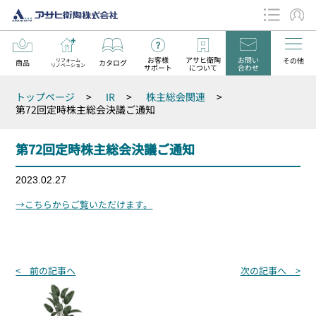
お客様
アサヒ衛陶
お問い
その他
リフォーム
商品
カタログ
リノベーション
サポート
について
合わせ
データダウンロード
トップページ
>
IR
>
株主総会関連
>
お知らせ
第72回定時株主総会決議ご通知
第72回定時株主総会決議ご通知
2023.02.27
→こちらからご覧いただけます。
投
< 前の記事へ
次の記事へ >
稿
ナ
ビ