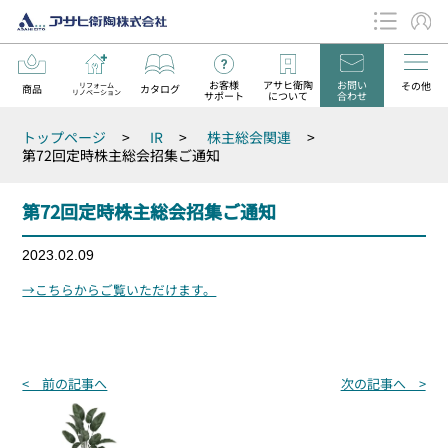
お客様
アサヒ衛陶
お問い
その他
リフォーム
商品
カタログ
リノベーション
サポート
について
合わせ
データダウンロード
トップページ
>
IR
>
株主総会関連
>
お知らせ
第72回定時株主総会招集ご通知
第72回定時株主総会招集ご通知
2023.02.09
→こちらからご覧いただけます。
投
< 前の記事へ
次の記事へ >
稿
ナ
ビ