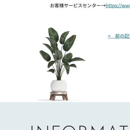
お客様サービスセンター→
https://ww
投
< 前の記
稿
ナ
ビ
ゲ
ー
シ
ョ
ン