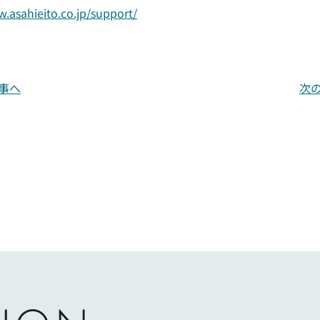
w.asahieito.co.jp/support/
事へ
次