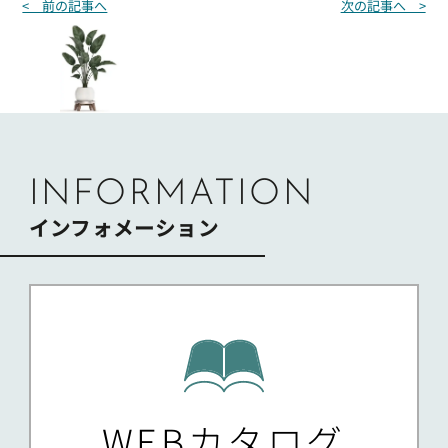
投
< 前の記事へ
次の記事へ >
稿
ナ
ビ
ゲ
ー
シ
ョ
ン
INFORMATION
インフォメーション
WEBカタログ