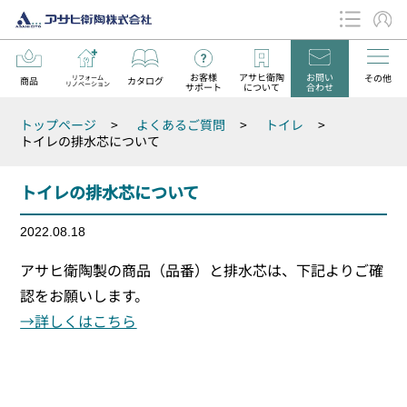
お客様
アサヒ衛陶
お問い
その他
リフォーム
商品
カタログ
リノベーション
サポート
について
合わせ
データダウンロード
トップページ
>
よくあるご質問
>
トイレ
>
お知らせ
トイレの排水芯について
トイレの排水芯について
2022.08.18
アサヒ衛陶製の商品（品番）と排水芯は、下記よりご確
認をお願いします。
→詳しくはこちら